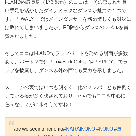
I-LAND内最長身（173.5cm）のココは、その恵まれた長
い手足を活かしたダイナミックなダンスが魅力の１つで
す。「IWALY」ではメインダンサーを務め惜しくも対決に
は敗れてしまいましたが、PD陣からダンスのレベルを賞
賛されました。
そしてココはI-LANDでラップパートを務める場面が多数
あり、パート２では「Lovesick Girls」や「SPICY」でラ
ップを披露し、ダンス以外の面でも実力を示しました。
ステージの裏ではいつも明るく、他のメンバーとも仲良く
している姿が多く映されており、iznaでもココを中心に
色々なケミが出来そうですね！
are we seeing her omg
#NARAIKOKO
#KOKO
#코