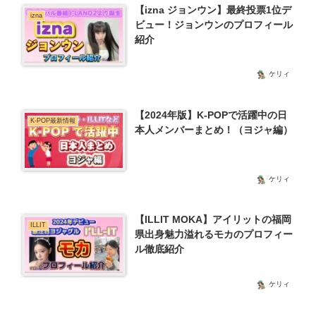
【izna ジョンウン】最終投票1位デ
izna
ビュー！ジョンウンのプロフィール
紹介
ケリィ
【2024年版】K-POPで活躍中の日
K-POP最新情報
本人メンバーまとめ！（ヨジャ編）
ケリィ
【ILLIT MOKA】アイリットの福岡
ILLIT
県出身魅力溢れるモカのプロフィー
ル徹底紹介
ケリィ