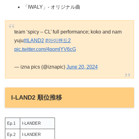
「IWALY」- オリジナル曲
team ‘spicy – CL’ full performance; koko and nam
yuju
#ILAND2
#아이랜드2
pic.twitter.com/4pomlYV6cG
— izna pics (@iznapic)
June 20, 2024
I-LAND2 順位推移
Ep.1
I-LANDER
Ep.2
I-LANDER