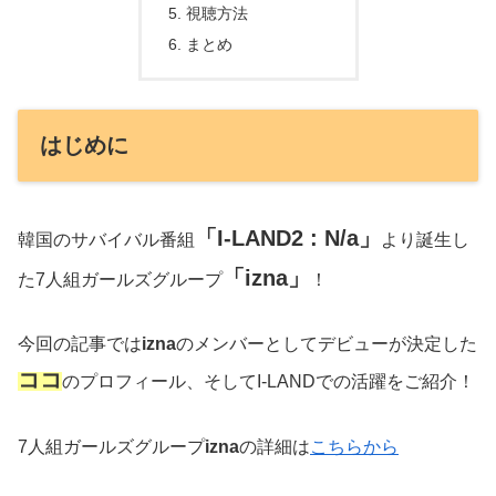
視聴方法
まとめ
はじめに
「I-LAND2 : N/a」
韓国のサバイバル番組
より誕生し
「izna」
た7人組ガールズグループ
！
今回の記事では
izna
のメンバーとしてデビューが決定した
ココ
のプロフィール、そしてI-LANDでの活躍をご紹介！
7人組ガールズグループ
izna
の詳細は
こちらから