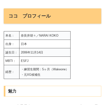
ココ プロフィール
本名：
奈良井胡々／NARAI KOKO
出身：
日本
誕生日：
2006年11月14日
MBTI：
ESFJ
・練習生期間：5ヶ月（Wakeone）
経歴：
・元XG候補生
魅力