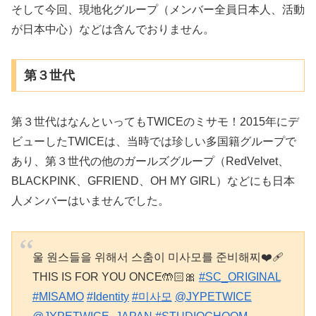
そして今回、現地化グループ（メンバー全員日本人、活動
が日本中心）などは含んでおりません。
第３世代
第３世代はなんといってもTWICEのミサモ！2015年にデ
ビューしたTWICEは、当時では珍しい多国籍グループで
あり、第３世代の他のガールズグループ（RedVelvet、
BLACKPINK、GFRIEND、OH MY GIRL）などにも日本
人メンバーはいませんでした。
울 원스들을 위해서 스춤이 미사모를 준비해찌❤️‍🩹
THIS IS FOR YOU ONCE🤲🏻🎀
#SC_ORIGINAL
#MISAMO
#Identity
#미사모
@JYPETWICE