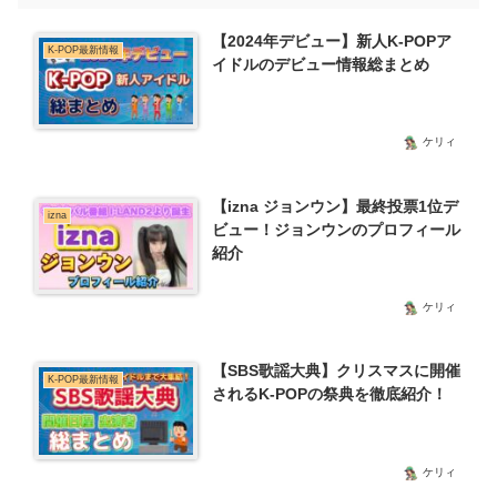
【2024年デビュー】新人K-POPア
K-POP最新情報
イドルのデビュー情報総まとめ
ケリィ
【izna ジョンウン】最終投票1位デ
izna
ビュー！ジョンウンのプロフィール
紹介
ケリィ
【SBS歌謡大典】クリスマスに開催
K-POP最新情報
されるK-POPの祭典を徹底紹介！
ケリィ