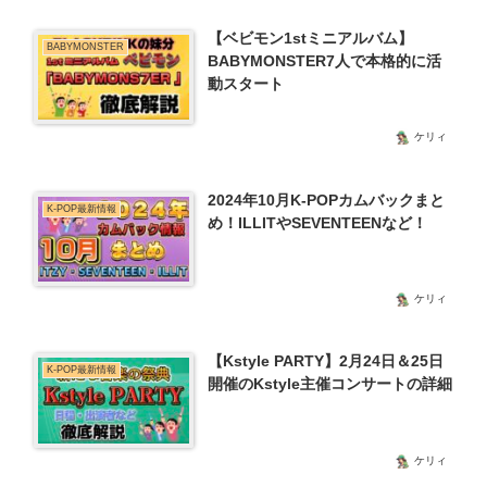
【ベビモン1stミニアルバム】
BABYMONSTER
BABYMONSTER7人で本格的に活
動スタート
ケリィ
2024年10月K-POPカムバックまと
K-POP最新情報
め！ILLITやSEVENTEENなど！
ケリィ
【Kstyle PARTY】2月24日＆25日
K-POP最新情報
開催のKstyle主催コンサートの詳細
ケリィ