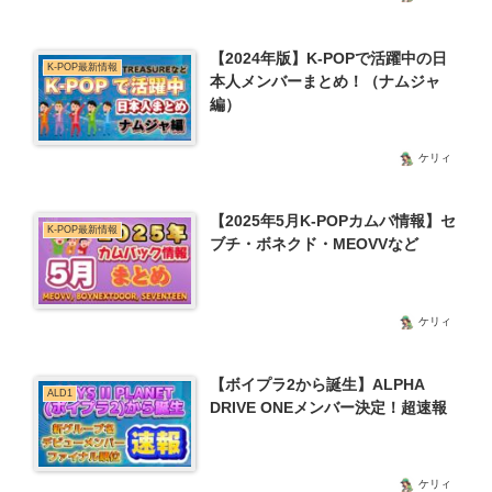
【2024年版】K-POPで活躍中の日
K-POP最新情報
本人メンバーまとめ！（ナムジャ
編）
ケリィ
【2025年5月K-POPカムバ情報】セ
K-POP最新情報
ブチ・ボネクド・MEOVVなど
ケリィ
【ボイプラ2から誕生】ALPHA
ALD1
DRIVE ONEメンバー決定！超速報
ケリィ