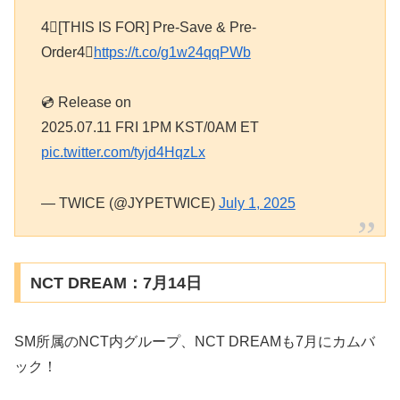
4⃣[THIS IS FOR] Pre-Save & Pre-
Order4⃣
https://t.co/g1w24qqPWb
💿 Release on
2025.07.11 FRI 1PM KST/0AM ET
pic.twitter.com/tyjd4HqzLx
— TWICE (@JYPETWICE)
July 1, 2025
NCT DREAM：7月14日
SM所属のNCT内グループ、NCT DREAMも7月にカムバ
ック！