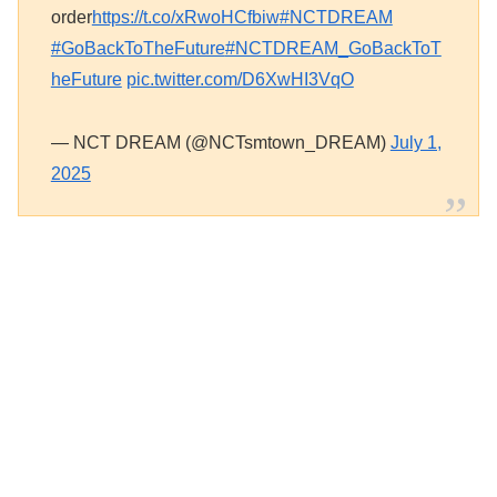
order
https://t.co/xRwoHCfbiw
#NCTDREAM
#GoBackToTheFuture
#NCTDREAM_GoBackToT
heFuture
pic.twitter.com/D6XwHI3VqO
— NCT DREAM (@NCTsmtown_DREAM)
July 1,
2025