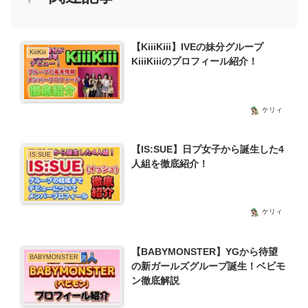
【KiiiKiii】IVEの妹分グループ
KiiiKiii
KiiiKiiiのプロフィール紹介！
ケリィ
【IS:SUE】日プ女子から誕生した4
IS:SUE
人組を徹底紹介！
ケリィ
【BABYMONSTER】YGから待望
BABYMONSTER
の新ガールズグループ誕生！ベビモ
ン徹底解説