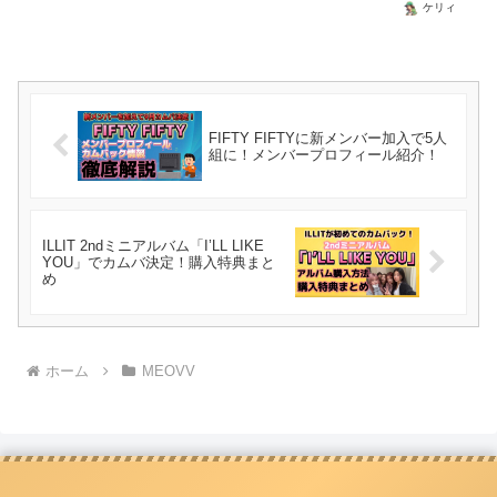
ケリィ
FIFTY FIFTYに新メンバー加入で5人
組に！メンバープロフィール紹介！
ILLIT 2ndミニアルバム「I’LL LIKE
YOU」でカムバ決定！購入特典まと
め
ホーム
MEOVV