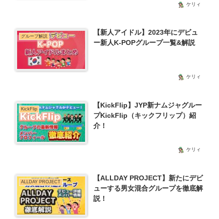
ケリィ
【新人アイドル】2023年にデビュ
グループ解説
ー新人K-POPグループ一覧&解説
ケリィ
【KickFlip】JYP新ナムジャグルー
KickFlip
プKickFlip（キックフリップ）紹
介！
ケリィ
【ALLDAY PROJECT】新たにデビ
ALLDAY PROJECT
ューする男女混合グループを徹底解
説！