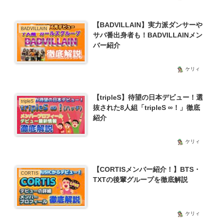
【BADVILLAIN】実力派ダンサーや
BADVILLAIN
サバ番出身者も！BADVILLAINメン
バー紹介
ケリィ
【tripleS】待望の日本デビュー！選
tripleS
抜された8人組「tripleS ∞！」徹底
紹介
ケリィ
【CORTISメンバー紹介！】BTS・
CORTIS
TXTの後輩グループを徹底解説
ケリィ