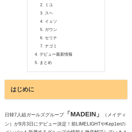
ミユ
スヘ
イェソ
ガウン
セリナ
ナゴミ
デビュー最新情報
まとめ
はじめに
「MADEIN」
日韓7人組ガールズグループ
（メイディ
ン）が9月3日にデビュー決定！前LIMELIGHTやKep1erの