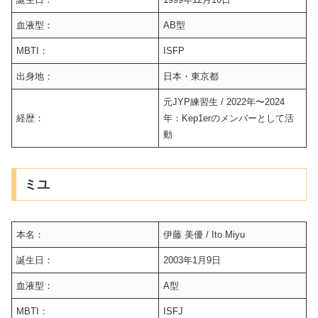
血液型：
AB型
MBTI：
ISFP
出身地：
日本・東京都
元JYP練習生 / 2022年〜2024
経歴：
年：Kep1erのメンバーとして活
動
ミユ
本名：
伊藤 美優 / Ito Miyu
誕生日：
2003年1月9日
血液型：
A型
MBTI：
ISFJ