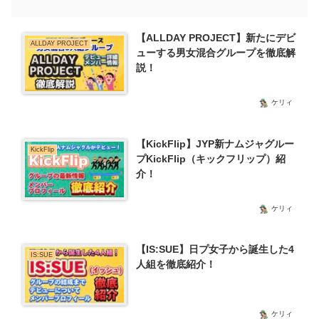
【ALLDAY PROJECT】新たにデビ
ALLDAY PROJECT
ューする男女混合グループを徹底解
説！
ケリィ
【KickFlip】JYP新ナムジャグルー
KickFlip
プKickFlip（キックフリップ）紹
介！
ケリィ
【IS:SUE】日プ女子から誕生した4
IS:SUE
人組を徹底紹介！
ケリィ