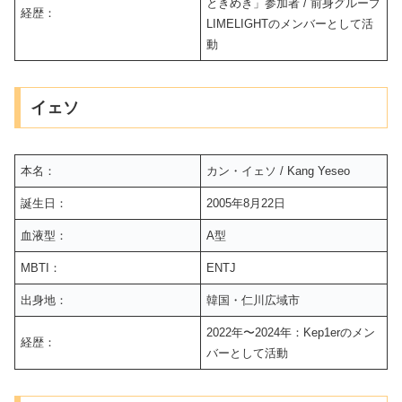
ときめき」参加者 / 前身グループ
経歴：
LIMELIGHTのメンバーとして活
動
イェソ
本名：
カン・イェソ / Kang Yeseo
誕生日：
2005年8月22日
血液型：
A型
MBTI：
ENTJ
出身地：
韓国・仁川広域市
2022年〜2024年：Kep1erのメン
経歴：
バーとして活動