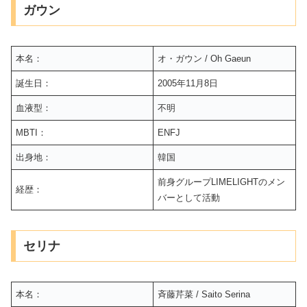
ガウン
本名：
オ・ガウン / Oh Gaeun
誕生日：
2005年11月8日
血液型：
不明
MBTI：
ENFJ
出身地：
韓国
前身グループLIMELIGHTのメン
経歴：
バーとして活動
セリナ
本名：
斉藤芹菜 / Saito Serina