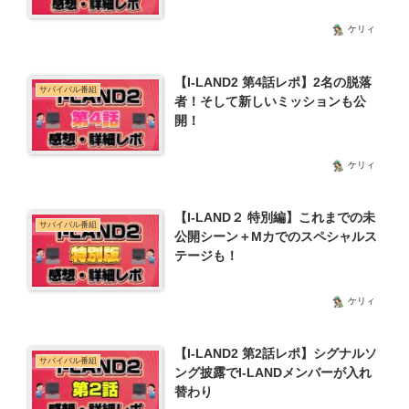
ケリィ
【I-LAND2 第4話レポ】2名の脱落
サバイバル番組
者！そして新しいミッションも公
開！
ケリィ
【I-LAND２ 特別編】これまでの未
サバイバル番組
公開シーン＋Mカでのスペシャルス
テージも！
ケリィ
【I-LAND2 第2話レポ】シグナルソ
サバイバル番組
ング披露でI-LANDメンバーが入れ
替わり