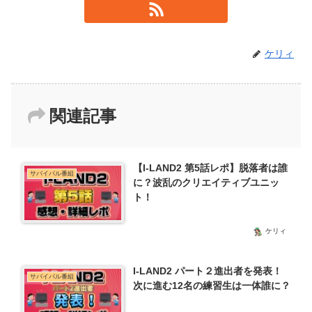
ケリィ
関連記事
【I-LAND2 第5話レポ】脱落者は誰
サバイバル番組
に？波乱のクリエイティブユニッ
ト！
ケリィ
I-LAND2 パート２進出者を発表！
サバイバル番組
次に進む12名の練習生は一体誰に？