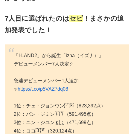
7人目に選ばれたのは
セビ
！まさかの追
加発表でした！
「I-LAND2」から誕生「izna（イズナ）」
デビューメンバー7人決定🎉
急遽デビューメンバー1人追加
✨
https://t.co/p5VAZ7dq08
1位：チェ・ジョンウン🇰🇷（823,392点）
2位：バン・ジミン🇰🇷（591,495点）
3位：ユン・ジユン🇰🇷（471,699点）
4位：ココ🇯🇵（320,124点）