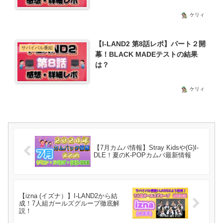
ケリィ
【I-LAND2 第8話レポ】パート２開
サバイバル番組
幕！BLACK MADEテストの結果
は？
ケリィ
【7月カムバ情報】Stray Kidsや(G)I-
DLE！夏のK-POPカムバ最新情報
【izna (イズナ）】I-LAND2から結
成！7人組ガールズグループ徹底解
説！