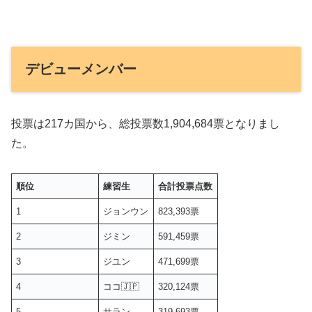
デビューメンバー
投票は217カ国から、総投票数1,904,684票となりまし
た。
順位
練習生
合計投票点数
1
ジョンウン
823,393票
2
ジミン
591,459票
3
ジユン
471,699票
4
ココ🇯🇵
320,124票
5
サラン
319,693票