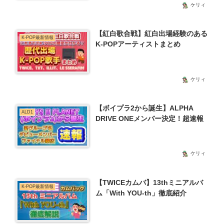
ケリィ
【紅白歌合戦】紅白出場経験のある
K-POP最新情報
K-POPアーティストまとめ
ケリィ
【ボイプラ2から誕生】ALPHA
ALD1
DRIVE ONEメンバー決定！超速報
ケリィ
【TWICEカムバ】13thミニアルバ
K-POP最新情報
ム「With YOU-th」徹底紹介