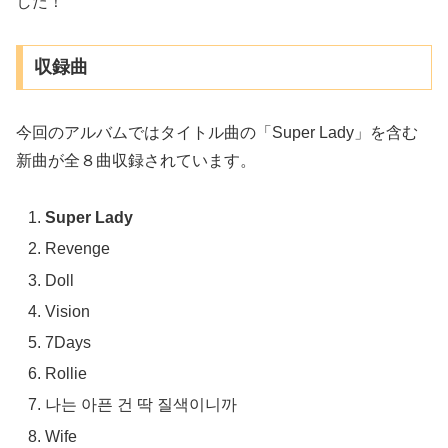
した！
収録曲
今回のアルバムではタイトル曲の「Super Lady」を含む
新曲が全８曲収録されています。
Super Lady
Revenge
Doll
Vision
7Days
Rollie
나는 아픈 건 딱 질색이니까
Wife