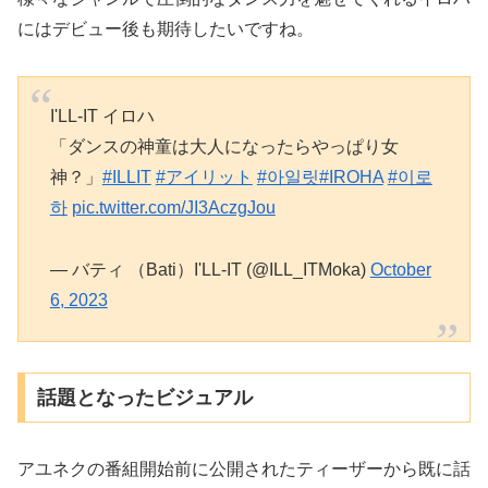
にはデビュー後も期待したいですね。
I'LL-IT イロハ
「ダンスの神童は大人になったらやっぱり女
神？」
#ILLIT
#アイリット
#아일릿
#IROHA
#이로
하
pic.twitter.com/JI3AczgJou
— バティ （Bati）I'LL-IT (@ILL_ITMoka)
October
6, 2023
話題となったビジュアル
アユネクの番組開始前に公開されたティーザーから既に話