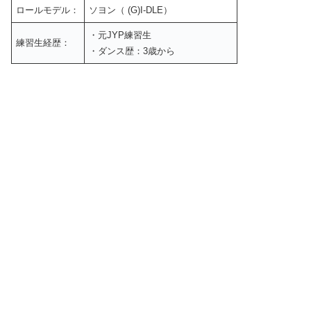
ロールモデル：
ソヨン（ (G)I-DLE）
・元JYP練習生
練習生経歴：
・ダンス歴：3歳から