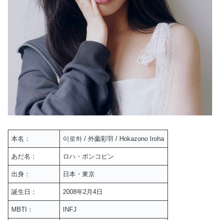
本名：
이로하 / 外薗彩羽 / Hokazono Iroha
あだ名：
ロハ・ポンコピン
出身：
日本・東京
誕生日：
2008年2月4日
MBTI：
INFJ