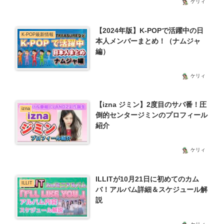
ケリィ
【2024年版】K-POPで活躍中の日
K-POP最新情報
本人メンバーまとめ！（ナムジャ
編）
ケリィ
【izna ジミン】2度目のサバ番！圧
izna
倒的センタージミンのプロフィール
紹介
ケリィ
ILLITが10月21日に初めてのカム
ILLIT
バ！アルバム詳細＆スケジュール解
説