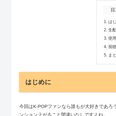
目
は
生
使
視
ま
はじめに
今回はK-POPファンなら誰もが大好きであ
ンション上がること間違いなしですよね。